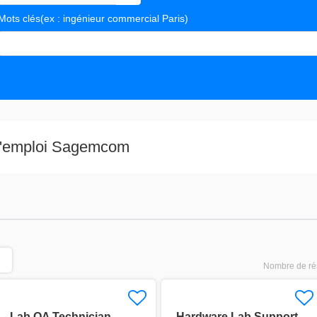
Mots clés
(ex : ingénieur commercial Paris)
s valeurs
 d'emploi Sagemcom
Nombre de rés
Lab QA Technician –
Hardware Lab Support