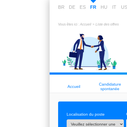
BR
DE
ES
FR
HU
IT
U
Vous êtes ici :
Accueil
Liste des offres
Candidature
Accueil
spontanée
Localisation du poste