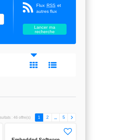
Flux
RSS
et
autres flux
1
2
5
ultats :
46 offre(s)
Embedded Software