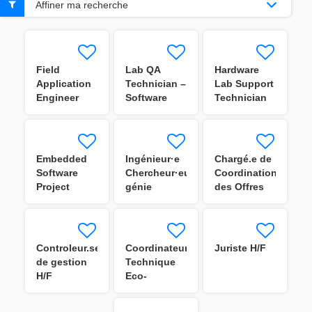
Affiner ma recherche
Field
Lab QA
Hardware
Application
Technician –
Lab Support
Engineer
Software
Technician
Validation
M/F
M/F
Embedded
Ingénieur·e
Chargé.e de
Software
Chercheur·euse
Coordination
Project
génie
des Offres
Manager
électrique
Energy H/F
H/F
Controleur.se
Coordinateur.trice
Juriste H/F
de gestion
Technique
H/F
Eco-
conception
H/F