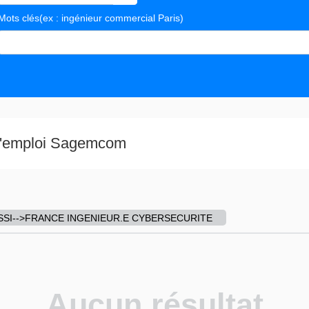
Mots clés
(ex : ingénieur commercial Paris)
s valeurs
 d'emploi Sagemcom
et SSI-->FRANCE INGENIEUR.E CYBERSECURITE
Aucun résultat