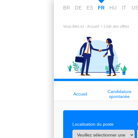
BR
DE
ES
FR
HU
IT
U
Vous êtes ici :
Accueil
Liste des offres
Candidature
Accueil
spontanée
Localisation du poste