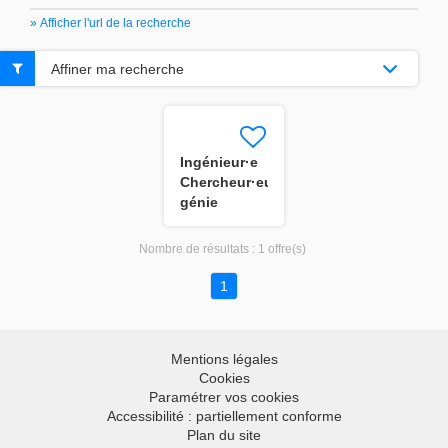
» Afficher l'url de la recherche
Affiner ma recherche
Ingénieur·e
Chercheur·euse
génie
électrique
H/F
Nombre de résultats :
1 offre(s)
1
Mentions légales
Cookies
Paramétrer vos cookies
Accessibilité : partiellement conforme
Plan du site