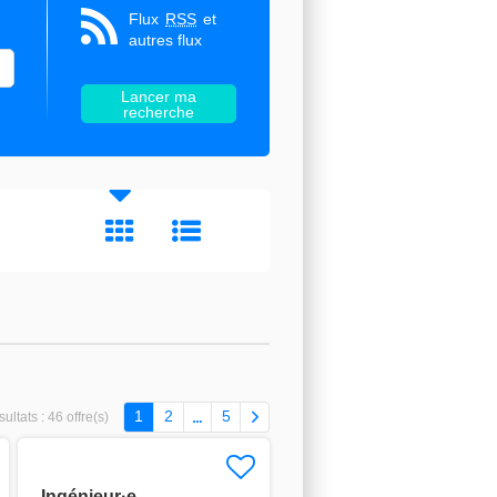
Flux
RSS
et
autres flux
1
2
5
ultats :
46 offre(s)
Ingénieur·e