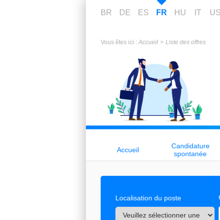
BR
DE
ES
FR
HU
IT
U
Vous êtes ici :
Accueil
Liste des offres
Candidature
Accueil
spontanée
Localisation du poste