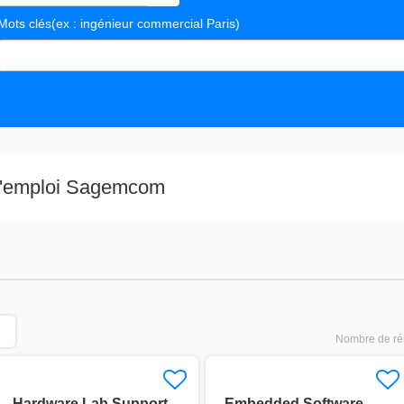
Mots clés
(ex : ingénieur commercial Paris)
s valeurs
 d'emploi Sagemcom
Nombre de rés
Hardware Lab Support
Embedded Software