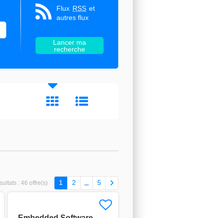
Flux
RSS
et
autres flux
1
2
5
ultats :
46 offre(s)
Embedded Software