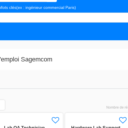
Mots clés
(ex : ingénieur commercial Paris)
s valeurs
 d'emploi Sagemcom
Nombre de rés
Lab QA Technician –
Hardware Lab Support