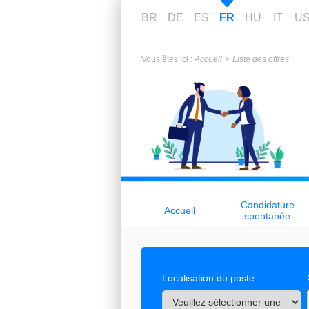
BR
DE
ES
FR
HU
IT
U
Vous êtes ici :
Accueil
Liste des offres
Candidature
Accueil
spontanée
Localisation du poste