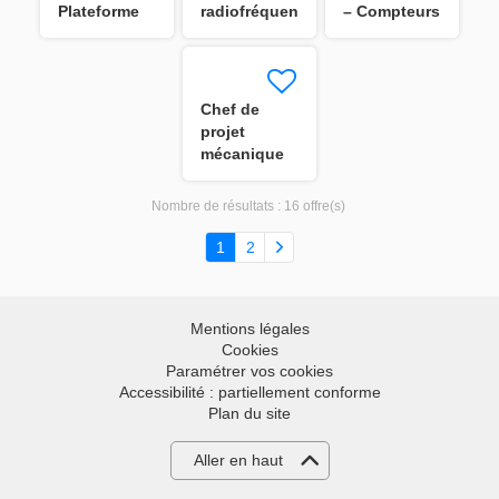
Plateforme
radiofréquence
– Compteurs
Data &
H/F
d'Eau
Cloud
Ultrasoniques
H/F
Chef de
projet
mécanique
H/F
Nombre de résultats :
16 offre(s)
1
2
Mentions légales
Cookies
Paramétrer vos cookies
Accessibilité : partiellement conforme
Plan du site
Aller en haut