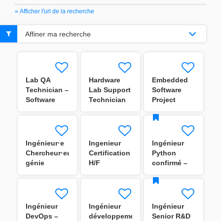
» Afficher l'url de la recherche
Affiner ma recherche
Lab QA
Hardware
Embedded
Technician –
Lab Support
Software
Software
Technician
Project
Validation
M/F
Manager
M/F
Ingénieur·e
Ingenieur
Ingénieur
Chercheur·euse
Certification
Python
génie
H/F
confirmé –
électrique
Data
H/F
Platform /
MLOps
Ingénieur
Ingénieur
Ingénieur
DevOps –
développement
Senior R&D