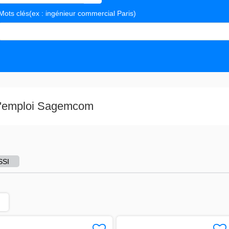
Mots clés
(ex : ingénieur commercial Paris)
s valeurs
 d'emploi Sagemcom
SSI