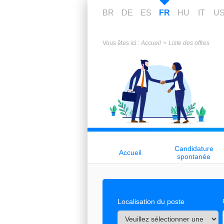
BR
DE
ES
FR
HU
IT
U
Vous êtes ici :
Accueil
Liste des offres
Candidature
Accueil
spontanée
Localisation du poste