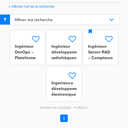
» Afficher l'url de la recherche
Affiner ma recherche
Ingénieur
Ingénieur
Ingénieur
DevOps –
développement
Senior R&D
Plateforme
radiofréquence
– Compteurs
Data &
H/F
d'Eau
Cloud
Ultrasoniques
H/F
Ingenieur.e
développement
électronique
H/F
Nombre de résultats :
4 offre(s)
1