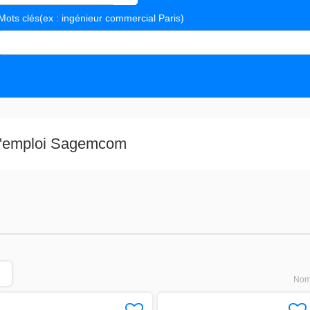
Mots clés
(ex : ingénieur commercial Paris)
s valeurs
 d'emploi Sagemcom
Nomb