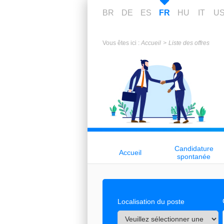
BR
DE
ES
FR
HU
IT
U
Vous êtes ici :
Accueil
Liste des offres
Candidature
Accueil
spontanée
Localisation du poste