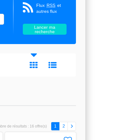
Flux
RSS
et
autres flux
1
2
re de résultats :
16 offre(s)